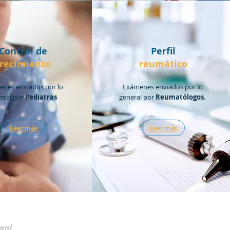
Control de
Perfil
crecimiento
reumático
nes enviados por lo
Exámenes enviados por lo
eral por
Pediatras
general por
Reumatólogos.
Leer más
Leer más
egal