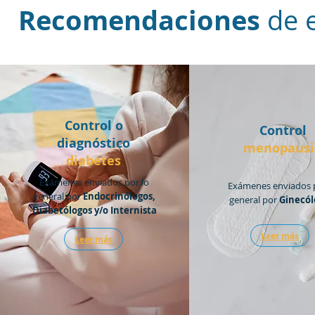
Recomendaciones
de 
Control o
Control
diagnóstico
menopausi
diabetes
Exámenes enviados por lo
Exámenes enviados p
general por
Endocrinólogos,
general por
Ginecól
Diabetólogos y/o Internista
Leer más
Leer más