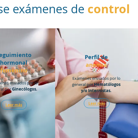
control
arse exámenes de
eguimiento
Perfil de
hormonal
anemia
femenino
Exámenes enviados por lo
nes enviados por lo
general por
Hematólogos
ral por
Ginecólogos.
y/o Internistas.
Leer más
Leer más