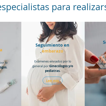
especialistas para realiz
S
Seguimiento en
a
embarazo
Exámenes enviados por lo
or lo
Exáme
general por
Ginecólogos y/o
ogos.
gene
pediatras.
Leer más