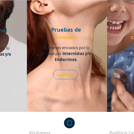
Pruebas de
nal
tiroides
o
Exámenes enviados por lo
or lo
Exáme
general por
Internistas y/o
as y/o
gen
Endocrinos.
Leer más
Visítanos
Política L