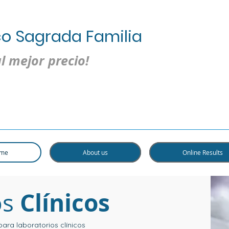
co Sagrada Familia
al mejor precio!
me
About us
Online Results
Clínicos
os
ra laboratorios clínicos