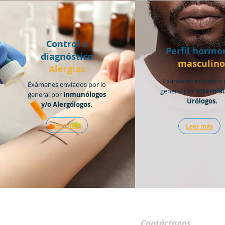
Control o
Perfil hormo
diagnóstico
masculin
Alergias
Exámenes enviados p
Exámenes enviados por lo
general por
Internist
general por
Inmunólogos
Urólogos.
y/o Alergólogos.
Leer más
Leer más
Contáctanos