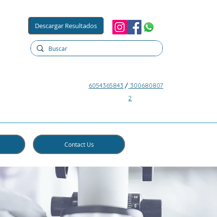
Descargar Resultados
6054365843
/
300680807
2
Contact Us